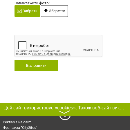
Завантажити фото:
Вибрати
Зберегти
Відправити
Цей сайт використовує «cookies». Також веб-сайт використовує інтернет-сервіс для збору технічних даних стосовно відвідувачів з метою отримання маркетингової та статистичної інформації. Умови обробки даних відвідувачів сайту див.
〉
Реклама на сайті
Франшиза "CitySites"