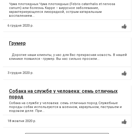
Чума плотоядных Чума плотоядных (Febris catarrhalis et nervosa
canum) или болезнь Карре – вирусное заболевание,
характеризующееся лихорадкой, острым катаральным
воспалением...
6 грудня 2020 р.
Грумер
Дорогие наши клиенты, у нас для Вас прекрасная новость. В нашей
клинике появился - грумер. Вы нас сильно просили...
3 грудня 2020 р.
Собака на службе у человека: семь отличных
пород
Собака на службе у человека: семь отличных пород Служебные
породы собак используются в военном, караульном, пастушьем и
ездовом деле. При...
18 жовтня 2020 р.