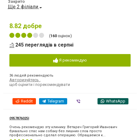
Закрито
Ще 2 філіали
8.82
добре
(
160
оцінок)
245 переглядів в серпні
Я рекомендую
36 людей рекомендують
Авторизуйтесь
,
щоб оцінити і порекомендувати
Reddit
Telegram
Viber
WhatsApp
0957876025l
Очень рекомендую эту клинику. Ветврач Григорий Иванович
буквально спас нам собаку без лишних слов просто
профессионально сделал операцию. Обращаемся к...